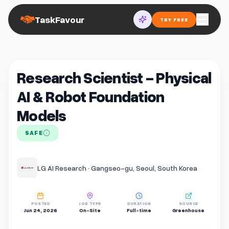
TaskFavour
TRY FREE
Research Scientist - Physical
AI & Robot Foundation
Models
SAFE
LG AI Research · Gangseo-gu, Seoul, South Korea
POSTED
JOB TYPE
DURATION
SOURCE
Jun 24, 2026
On-Site
Full-time
Greenhouse