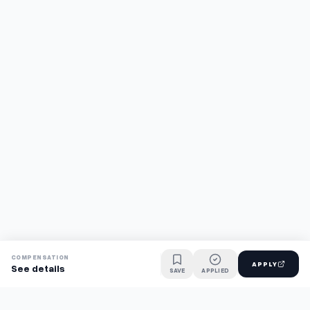
COMPENSATION
APPLY
See details
SAVE
APPLIED
Find jobs faster with AI.